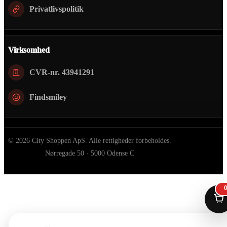
Privatlivspolitik
Virksomhed
CVR-nr. 43941291
Findsmiley
© 2026 City Shoppen ApS. Alle rettigheder forbeholdes.
Nørregade 50 · 5000 Odense C