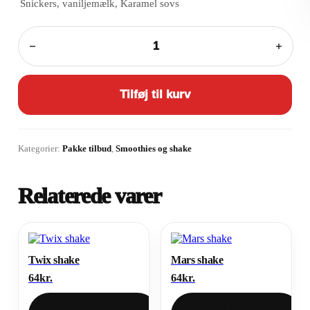
Snickers, vaniljemælk, Karamel sovs
Snickers
shake
antal
Tilføj til kurv
Kategorier:
Pakke tilbud
,
Smoothies og shake
Relaterede varer
Twix shake
Mars shake
64
kr.
64
kr.