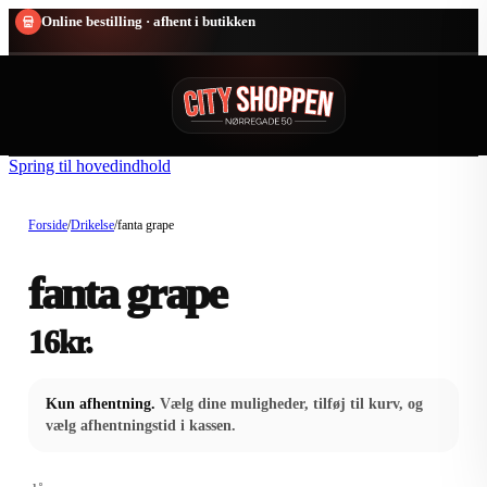
Online bestilling · afhent i butikken
Spring til hovedindhold
Forside
/
Drikelse
/
fanta grape
fanta grape
16
kr.
Kun afhentning.
Vælg dine muligheder, tilføj til kurv, og
vælg afhentningstid i kassen.